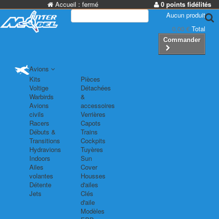
Accueil :
fermé
0 points fidélités
Aucun produit
0,00 €
Total
Commander
Avions
Kits
Pièces
Voltige
Détachées
Warbirds
&
Avions
accessoires
civils
Verrières
Racers
Capots
Débuts &
Trains
Transitions
Cockpits
Hydravions
Tuyères
Indoors
Sun
Ailes
Cover
volantes
Housses
Détente
d'ailes
Jets
Clés
d'aile
Modèles