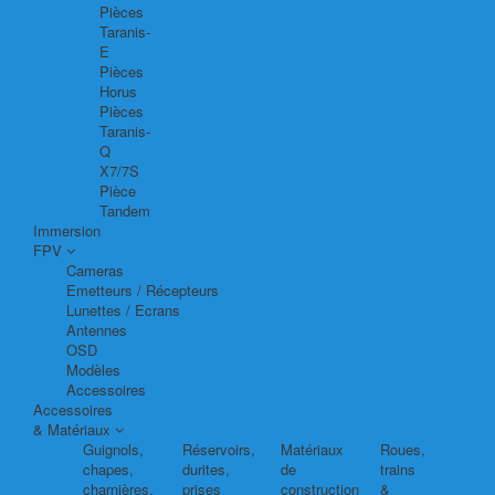
Pièces
Taranis-
E
Pièces
Horus
Pièces
Taranis-
Q
X7/7S
Pièce
Tandem
Immersion
FPV
Cameras
Emetteurs / Récepteurs
Lunettes / Ecrans
Antennes
OSD
Modèles
Accessoires
Accessoires
& Matériaux
Guignols,
Réservoirs,
Matériaux
Roues,
chapes,
durites,
de
trains
charnières,
prises
construction
&