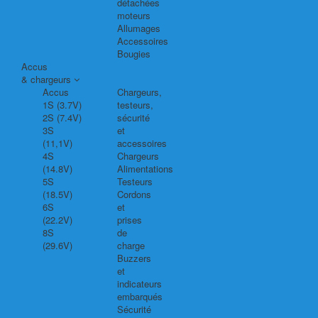
détachées
moteurs
Allumages
Accessoires
Bougies
Accus
& chargeurs
Accus
Chargeurs,
1S (3.7V)
testeurs,
2S (7.4V)
sécurité
3S
et
(11,1V)
accessoires
4S
Chargeurs
(14.8V)
Alimentations
5S
Testeurs
(18.5V)
Cordons
6S
et
(22.2V)
prises
8S
de
(29.6V)
charge
Buzzers
et
indicateurs
embarqués
Sécurité