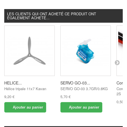
LES CLIENTS QUI ONT ACHETÉ CE PRODUIT ONT
ÉGALEMENT ACHETÉ...
HELICE...
SERVO GO-03...
Cordo
Hélice tripale 11x7 Kavan
SERVO GO-03 3.7GR/0.8KG
Cordon
2S
9,20 €
5,70 €
0,50 €
Ajouter au panier
Ajouter au panier