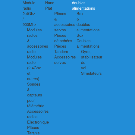
Module
Nano
doubles
radio
Plat
alimentations
2.4Ghz
Pièces
Box
/
&
&
900Mhz
accessoires
doubles
Modules
servos
alimentations
radios
Pièces
Box
&
détachées
Doubles
accessoires
Pièces
alimentations
radio
Tandem
Gyro,
Modules
Accessoires
stabilisateur
radio
servos
de
(2.4Ghz
vol
et
Simulateurs
autres)
Sondes
&
capteurs
pour
télémétrie
Accessoires
radios
Electronique
Pièces
Taranis