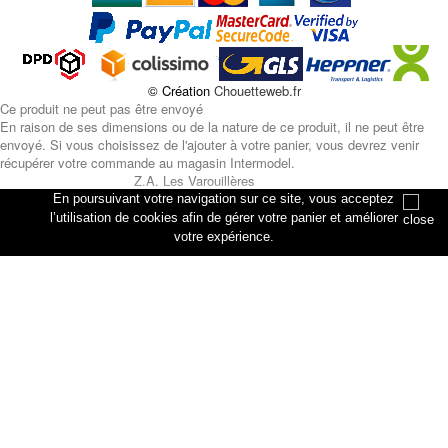
© Création
Chouetteweb.fr
Ce produit ne peut pas être envoyé
En raison de ses dimensions ou de la nature de ce produit, il ne peut être
envoyé. Si vous choisissez de l'ajouter à votre panier, vous devrez venir
récupérer votre commande au magasin Intermodel.
Z.A. Les Varouillères
rue des artisans
En poursuivant votre navigation sur ce site, vous acceptez
76330 Petiville
l’utilisation de cookies afin de gérer votre panier et améliorer
votre expérience.
Annuler
Ajouter au panier