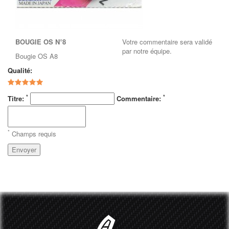
BOUGIE OS N°8
Votre commentaire sera validé
par notre équipe.
Bougie OS A8
Qualité:
*
*
Titre:
Commentaire:
*
Champs requis
Envoyer