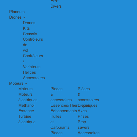
EPP
Divers
Planeurs
Drones
Drones
Kits
Chassis
Contrôleurs
de
vol
Contrôleurs
/
Variateurs
Hélices
Accessoires
Moteurs
Moteurs
Pièces
Pièces
Moteurs
&
&
électriques
accessoires
accessoires
Méthanol
Essences/Thermiques
Electriques
Essence
Echappements
Axes
Turbine
Huiles
Prises
électrique
et
Prop
Carburants
savers
Pièces
Accessoires