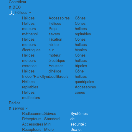
Contrôleur
& BEC
Hélices
Hélices
Accessoires
Cônes
Hélices
Hélices
Cônes
moteurs
Prop
hélices
méthanol
savers
repliables
Hélices
Fixation
Cônes
moteurs
hélice
hélices
électriques
sur
bipales
Hélices
moteur
Cônes
moteurs
électrique
hélices
essence
Housses
tripales
Hélices
d'hélice
Cône
Indoor/Parkflyer
Equilibreurs
hélices
Hélices
quadripales
repliables
Accessoires
Hélices
cônes
multirotors
Radios
& servos
Radiocommandes
Servos
Systèmes
Récepteurs
Standard
de
Accessoires
Mini
sécurité :
Récepteurs
Micro
Box et