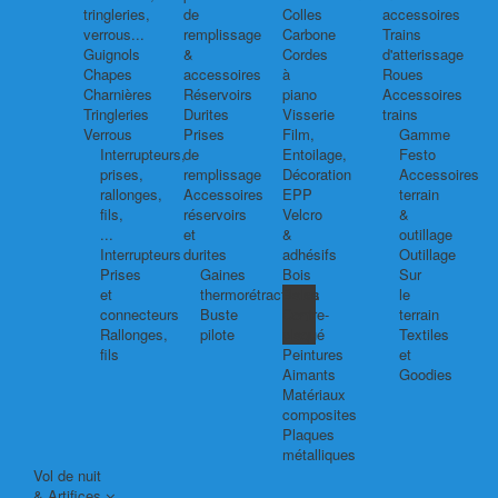
tringleries,
de
Colles
accessoires
verrous...
remplissage
Carbone
Trains
Guignols
&
Cordes
d'atterissage
Chapes
accessoires
à
Roues
Charnières
Réservoirs
piano
Accessoires
Tringleries
Durites
Visserie
trains
Verrous
Prises
Film,
Gamme
Interrupteurs,
de
Entoilage,
Festo
prises,
remplissage
Décoration
Accessoires
rallonges,
Accessoires
EPP
terrain
fils,
réservoirs
Velcro
&
...
et
&
outillage
Interrupteurs
durites
adhésifs
Outillage
Prises
Gaines
Bois
Sur
et
thermorétractables
Balsa
le
connecteurs
Buste
Contre-
terrain
Rallonges,
pilote
plaqué
Textiles
fils
Peintures
et
Aimants
Goodies
Matériaux
composites
Plaques
métalliques
Vol de nuit
& Artifices