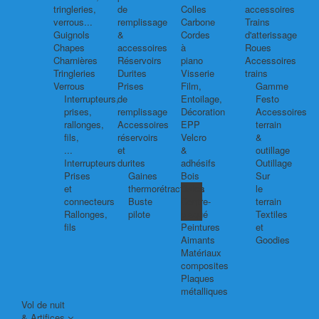
tringleries,
de
Colles
accessoires
verrous...
remplissage
Carbone
Trains
Guignols
&
Cordes
d'atterissage
Chapes
accessoires
à
Roues
Charnières
Réservoirs
piano
Accessoires
Tringleries
Durites
Visserie
trains
Verrous
Prises
Film,
Gamme
Interrupteurs,
de
Entoilage,
Festo
prises,
remplissage
Décoration
Accessoires
rallonges,
Accessoires
EPP
terrain
fils,
réservoirs
Velcro
&
...
et
&
outillage
Interrupteurs
durites
adhésifs
Outillage
Prises
Gaines
Bois
Sur
et
thermorétractables
Balsa
le
connecteurs
Buste
Contre-
terrain
Rallonges,
pilote
plaqué
Textiles
fils
Peintures
et
Aimants
Goodies
Matériaux
composites
Plaques
métalliques
Vol de nuit
& Artifices