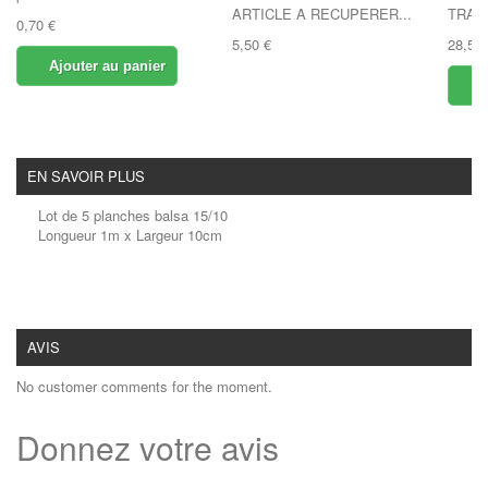
ARTICLE A RECUPERER...
TRAN
0,70 €
5,50 €
28,50 
Ajouter au panier
A
EN SAVOIR PLUS
Lot de 5 planches balsa 15/10
Longueur 1m x Largeur 10cm
AVIS
No customer comments for the moment.
Donnez votre avis