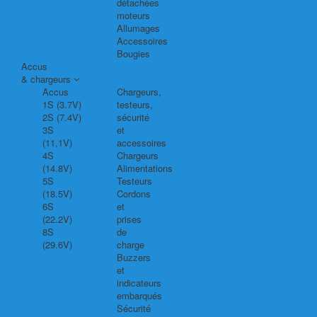
détachées
moteurs
Allumages
Accessoires
Bougies
Accus
& chargeurs
Accus
Chargeurs,
1S (3.7V)
testeurs,
2S (7.4V)
sécurité
3S
et
(11,1V)
accessoires
4S
Chargeurs
(14.8V)
Alimentations
5S
Testeurs
(18.5V)
Cordons
6S
et
(22.2V)
prises
8S
de
(29.6V)
charge
Buzzers
et
indicateurs
embarqués
Sécurité