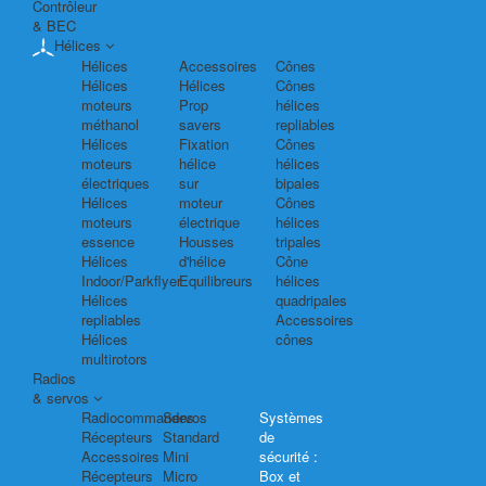
Contrôleur
& BEC
Hélices
Hélices
Accessoires
Cônes
Hélices
Hélices
Cônes
moteurs
Prop
hélices
méthanol
savers
repliables
Hélices
Fixation
Cônes
moteurs
hélice
hélices
électriques
sur
bipales
Hélices
moteur
Cônes
moteurs
électrique
hélices
essence
Housses
tripales
Hélices
d'hélice
Cône
Indoor/Parkflyer
Equilibreurs
hélices
Hélices
quadripales
repliables
Accessoires
Hélices
cônes
multirotors
Radios
& servos
Radiocommandes
Servos
Systèmes
Récepteurs
Standard
de
Accessoires
Mini
sécurité :
Récepteurs
Micro
Box et