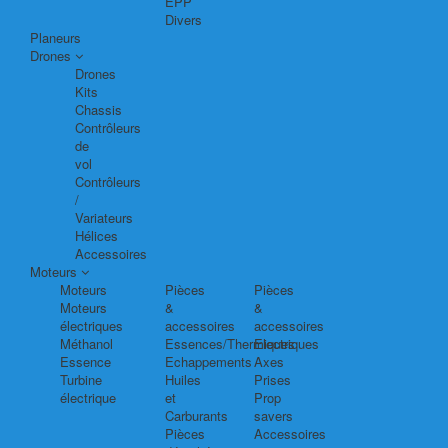
EPP
Divers
Planeurs
Drones
Drones
Kits
Chassis
Contrôleurs
de
vol
Contrôleurs
/
Variateurs
Hélices
Accessoires
Moteurs
Moteurs
Pièces
Pièces
Moteurs
&
&
électriques
accessoires
accessoires
Méthanol
Essences/Thermiques
Electriques
Essence
Echappements
Axes
Turbine
Huiles
Prises
électrique
et
Prop
Carburants
savers
Pièces
Accessoires