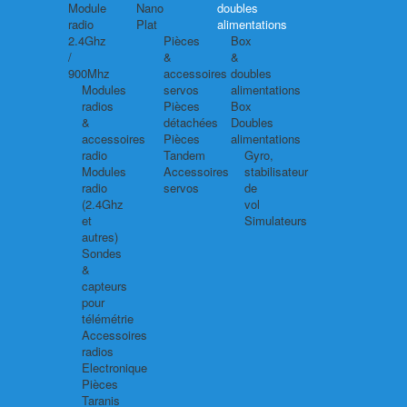
Module
Nano
doubles
radio
Plat
alimentations
2.4Ghz
Pièces
Box
/
&
&
900Mhz
accessoires
doubles
Modules
servos
alimentations
radios
Pièces
Box
&
détachées
Doubles
accessoires
Pièces
alimentations
radio
Tandem
Gyro,
Modules
Accessoires
stabilisateur
radio
servos
de
(2.4Ghz
vol
et
Simulateurs
autres)
Sondes
&
capteurs
pour
télémétrie
Accessoires
radios
Electronique
Pièces
Taranis