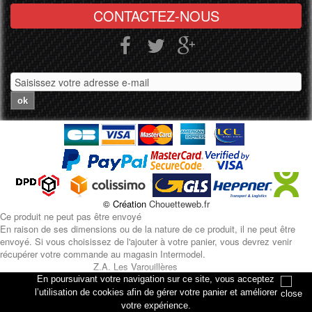
CONTACTEZ-NOUS
ok
© Création
Chouetteweb.fr
Ce produit ne peut pas être envoyé
En raison de ses dimensions ou de la nature de ce produit, il ne peut être
envoyé. Si vous choisissez de l'ajouter à votre panier, vous devrez venir
récupérer votre commande au magasin Intermodel.
Z.A. Les Varouillères
rue des artisans
En poursuivant votre navigation sur ce site, vous acceptez
76330 Petiville
l’utilisation de cookies afin de gérer votre panier et améliorer
votre expérience.
Annuler
Ajouter au panier