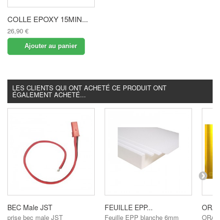
COLLE EPOXY 15MIN...
26,90 €
Ajouter au panier
LES CLIENTS QUI ONT ACHETÉ CE PRODUIT ONT
ÉGALEMENT ACHETÉ...
BEC Male JST
FEUILLE EPP...
ORAC
prise bec male JST
Feuille EPP blanche 6mm
ORAC