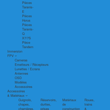
Pièces
Taranis-
E
Pièces
Horus
Pièces
Taranis-
Q
X7/7S
Pièce
Tandem
Immersion
FPV
Cameras
Emetteurs / Récepteurs
Lunettes / Ecrans
Antennes
OSD
Modèles
Accessoires
Accessoires
& Matériaux
Guignols,
Réservoirs,
Matériaux
Roues,
chapes,
durites,
de
trains
charnières,
prises
construction
&