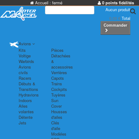
Accueil :
fermé
0 points fidélités
Aucun produit
0,00 €
Total
Commander
Avions
Kits
Pièces
Voltige
Détachées
Warbirds
&
Avions
accessoires
civils
Verrières
Racers
Capots
Débuts &
Trains
Transitions
Cockpits
Hydravions
Tuyères
Indoors
Sun
Ailes
Cover
volantes
Housses
Détente
d'ailes
Jets
Clés
d'aile
Modèles