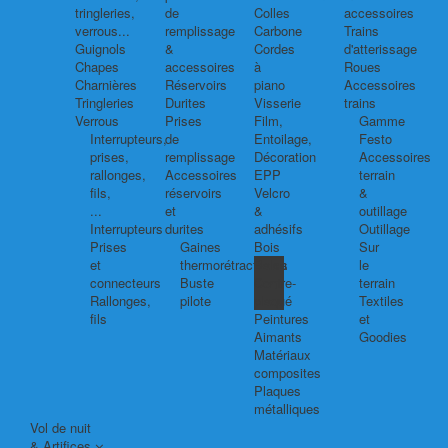
tringleries,
de
Colles
accessoires
verrous...
remplissage
Carbone
Trains
Guignols
&
Cordes
d'atterissage
Chapes
accessoires
à
Roues
Charnières
Réservoirs
piano
Accessoires
Tringleries
Durites
Visserie
trains
Verrous
Prises
Film,
Gamme
Interrupteurs,
de
Entoilage,
Festo
prises,
remplissage
Décoration
Accessoires
rallonges,
Accessoires
EPP
terrain
fils,
réservoirs
Velcro
&
...
et
&
outillage
Interrupteurs
durites
adhésifs
Outillage
Prises
Gaines
Bois
Sur
et
thermorétractables
Balsa
le
connecteurs
Buste
Contre-
terrain
Rallonges,
pilote
plaqué
Textiles
fils
Peintures
et
Aimants
Goodies
Matériaux
composites
Plaques
métalliques
Vol de nuit
& Artifices