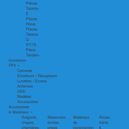
Pièces
Taranis-
E
Pièces
Horus
Pièces
Taranis-
Q
X7/7S
Pièce
Tandem
Immersion
FPV
Cameras
Emetteurs / Récepteurs
Lunettes / Ecrans
Antennes
OSD
Modèles
Accessoires
Accessoires
& Matériaux
Guignols,
Réservoirs,
Matériaux
Roues,
chapes,
durites,
de
trains
charnières,
prises
construction
&