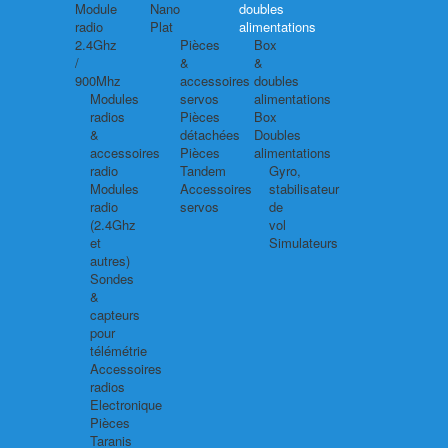
Module
Nano
doubles
radio
Plat
alimentations
2.4Ghz
Pièces
Box
/
&
&
900Mhz
accessoires
doubles
Modules
servos
alimentations
radios
Pièces
Box
&
détachées
Doubles
accessoires
Pièces
alimentations
radio
Tandem
Gyro,
Modules
Accessoires
stabilisateur
radio
servos
de
(2.4Ghz
vol
et
Simulateurs
autres)
Sondes
&
capteurs
pour
télémétrie
Accessoires
radios
Electronique
Pièces
Taranis