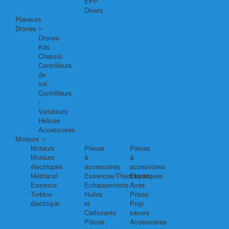
EPP
Divers
Planeurs
Drones
Drones
Kits
Chassis
Contrôleurs
de
vol
Contrôleurs
/
Variateurs
Hélices
Accessoires
Moteurs
Moteurs
Pièces
Pièces
Moteurs
&
&
électriques
accessoires
accessoires
Méthanol
Essences/Thermiques
Electriques
Essence
Echappements
Axes
Turbine
Huiles
Prises
électrique
et
Prop
Carburants
savers
Pièces
Accessoires