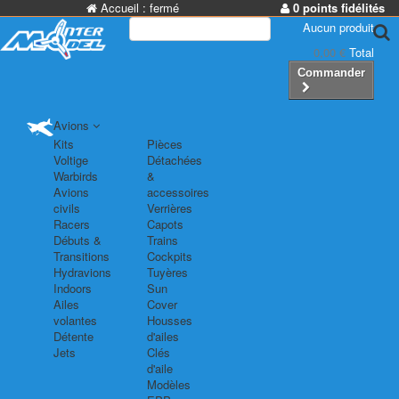
Accueil :
fermé
0 points fidélités
Aucun produit
0,00 €
Total
Commander
Avions
Kits
Pièces
Voltige
Détachées
Warbirds
&
Avions
accessoires
civils
Verrières
Racers
Capots
Débuts &
Trains
Transitions
Cockpits
Hydravions
Tuyères
Indoors
Sun
Ailes
Cover
volantes
Housses
Détente
d'ailes
Jets
Clés
d'aile
Modèles