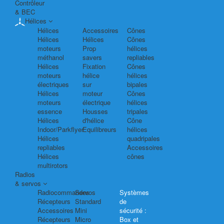
Contrôleur
& BEC
Hélices
Hélices
Accessoires
Cônes
Hélices
Hélices
Cônes
moteurs
Prop
hélices
méthanol
savers
repliables
Hélices
Fixation
Cônes
moteurs
hélice
hélices
électriques
sur
bipales
Hélices
moteur
Cônes
moteurs
électrique
hélices
essence
Housses
tripales
Hélices
d'hélice
Cône
Indoor/Parkflyer
Equilibreurs
hélices
Hélices
quadripales
repliables
Accessoires
Hélices
cônes
multirotors
Radios
& servos
Radiocommandes
Servos
Systèmes
Récepteurs
Standard
de
Accessoires
Mini
sécurité :
Récepteurs
Micro
Box et