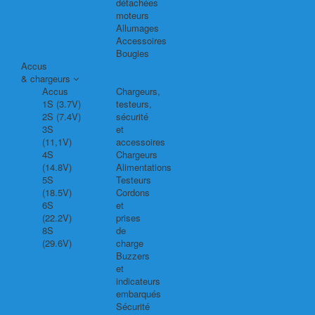
détachées
moteurs
Allumages
Accessoires
Bougies
Accus
& chargeurs
Accus
Chargeurs,
1S (3.7V)
testeurs,
2S (7.4V)
sécurité
3S
et
(11,1V)
accessoires
4S
Chargeurs
(14.8V)
Alimentations
5S
Testeurs
(18.5V)
Cordons
6S
et
(22.2V)
prises
8S
de
(29.6V)
charge
Buzzers
et
indicateurs
embarqués
Sécurité