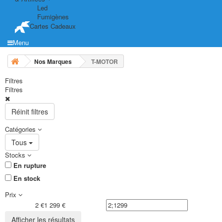
Led
Fumigènes
Cartes Cadeaux
Menu
Nos Marques
T-MOTOR
Filtres
Filtres
Réinit filtres
Catégories
Tous
Stocks
En rupture
En stock
Prix
2 €
1 299 €
Afficher les résultats